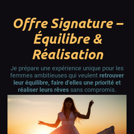
Offre Signature –
Équilibre &
Réalisation
Je prépare une expérience unique pour les
femmes ambitieuses qui veulent
retrouver
leur équilibre, faire d’elles une priorité et
réaliser leurs rêves
sans compromis.